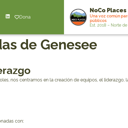
NoCo Places
Una voz común para
Dona
públicos
Est. 2018 – Norte d
das de Genesee
erazgo
boles, nos centramos en la creación de equipos, el liderazgo, 
onadas con: