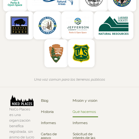
Una voz común para los terrenos públicos
Blog
Misión y visión
NoCo Places
Historia
Qué hacemos
es una
organización
Informes
Informes
benéfica
registrada, sin
Cartas de
Solicitud de
ánimo de lucro
apoyo
interés de las