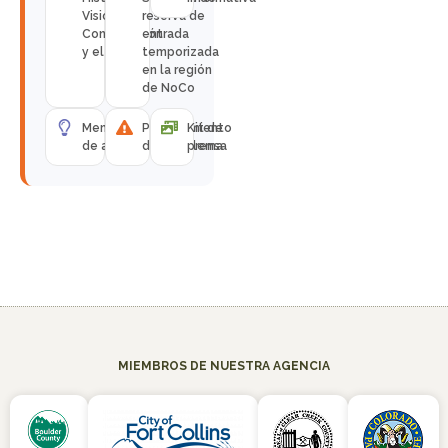
Visión de la
reserva de
Conservación
entrada
y el Ocio
temporizada
en la región
de NoCo
Memorándum
Planteamiento
Kit de
de acuerdo
del problema
prensa
MIEMBROS DE NUESTRA AGENCIA