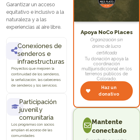
Garantizar un acceso
equitativo e inclusivo a la
naturaleza y a las
experiencias al aire libre.
Apoya NoCo Places
Organización sin
Conexiones de
ánimo de lucro
senderos e
certificada
Tu donación apoya la
infraestructuras
coordinación
Proyectos que mejoren la
multijurisdiccional en los
terrenos públicos de
continuidad de los senderos,
Colorado.
la señalización, las cabeceras
de senderos y los servicios.
Haz un
donativo
Participación
juvenil y
comunitaria
Mantente
Los programas con socios
conectado
amplían el acceso de las
comunidades