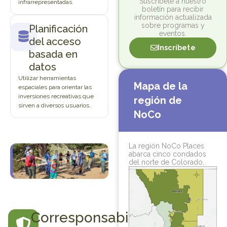
Suscríbete a nuestro
infrarrepresentadas.
boletín para recibir
información actualizada
sobre programas y
Planificación
eventos.
del acceso
Inscríbete
basada en
datos
Utilizar herramientas
Mapa de la
espaciales para orientar las
inversiones recreativas que
región de
sirven a diversos usuarios.
NoCo
La región NoCo Places
abarca cinco condados
del norte de Colorado.
Corresponsabilidad