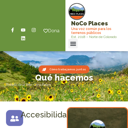
NoCo Places
Una voz común para los
Dona
terrenos públicos
Est. 2018 – Norte de Colorado
Cómo trabajamos juntos
Qué hacemos
Crédito de la foto: Carol Beam
Accesibilidad