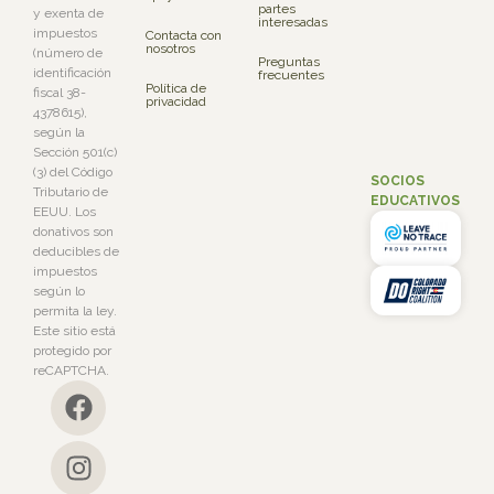
partes
y exenta de
interesadas
impuestos
Contacta con
nosotros
(número de
Preguntas
identificación
frecuentes
Política de
fiscal 38-
privacidad
4378615),
según la
Sección 501(c)
(3) del Código
SOCIOS
Tributario de
EDUCATIVOS
EEUU. Los
donativos son
deducibles de
impuestos
según lo
permita la ley.
Este sitio está
protegido por
reCAPTCHA.